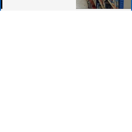
Adresse
19 Route du Noireau
61100 Montilly-sur-Noireau
Téléphone